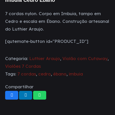
Imbuia Cedro Ébano
7 cordas nylon. Corpo em Imbuia, tampo em
Cedro e escala em Ébano. Construção artesanal
do Luthier Araujo.
[qutemate-button id="PRODUCT_ID"]
Categoria:
Luthier Araujo
,
Violão com Cutaway
,
Violões 7 Cordas
Tags:
7 cordas
,
cedro
,
ébano
,
imbuia
Compartilhar