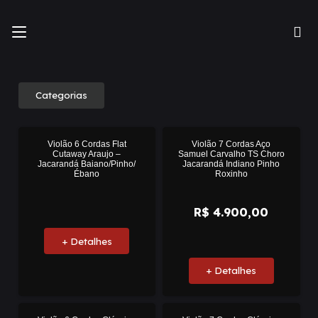
Categorias
Pronta
Violão 6 Cordas Flat
Violão 7 Cordas Aço
Cutaway Araujo –
Samuel Carvalho TS Choro
Entrega
Jacarandá Baiano/Pinho/
Jacarandá Indiano Pinho
Ébano
Roxinho
R$
4.900,00
+ Detalhes
+ Detalhes