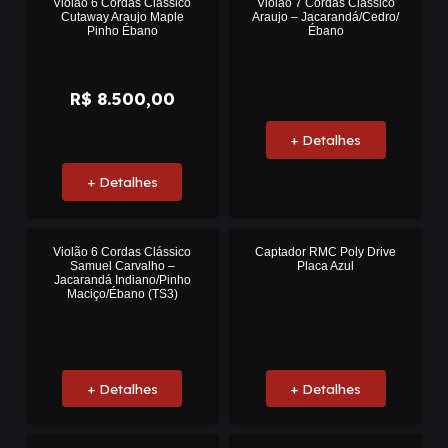
Violão 6 Cordas Clássico
Violão 7 Cordas Clássico
Cutaway Araujo Maple
Araujo – Jacarandá/Cedro/
Pinho Ébano
Ébano
R$
8.500,00
+ Detalhes
+ Detalhes
Violão 6 Cordas Clássico
Captador RMC Poly Drive
Samuel Carvalho –
Placa Azul
Jacarandá Indiano/Pinho
Maciço/Ébano (TS3)
+ Detalhes
+ Detalhes