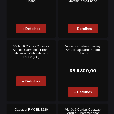
Ébano
Marfim/Cedro/Ébano
+ Detalhes
+ Detalhes
Violão 6 Cordas Cutaway
Violão 7 Cordas Cutaway
Samuel Carvalho – Ébano
Araujo Jacarandá Cedro
Macassar/Pinho Maciço/
Ébano
Ébano (GC)
R$
8.800,00
+ Detalhes
+ Detalhes
Captador RMC BMT220
Violão 6 Cordas Cutaway
Araujo – Marfim/Pinho/