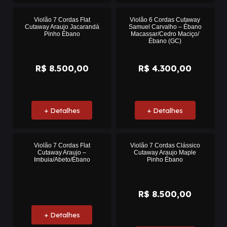
Pronta
Violão 7 Cordas Flat
Violão 6 Cordas Cutaway
Cutaway Araujo Jacarandá
Samuel Carvalho – Ébano
Entrega
Pinho Ébano
Macassar/Cedro Maciço/
Ébano (GC)
R$
8.500,00
R$
4.300,00
+ Detalhes
+ Detalhes
Violão 7 Cordas Flat
Violão 7 Cordas Clássico
Cutaway Araujo –
Cutaway Araujo Maple
Imbuia/Abeto/Ébano
Pinho Ébano
R$
8.500,00
+ Detalhes