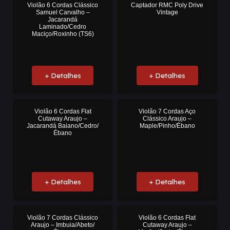
Violão 6 Cordas Clássico
Captador RMC Poly Drive
Samuel Carvalho –
Vintage
Jacarandá
Laminado/Cedro
Maciço/Roxinho (TS6)
+ Detalhes
+ Detalhes
Violão 6 Cordas Flat
Violão 7 Cordas Aço
Cutaway Araujo –
Clássico Araujo –
Jacarandá Baiano/Cedro/
Maple/Pinho/Ébano
Ébano
+ Detalhes
+ Detalhes
Violão 7 Cordas Clássico
Violão 6 Cordas Flat
Araujo – Imbuia/Abeto/
Cutaway Araujo –