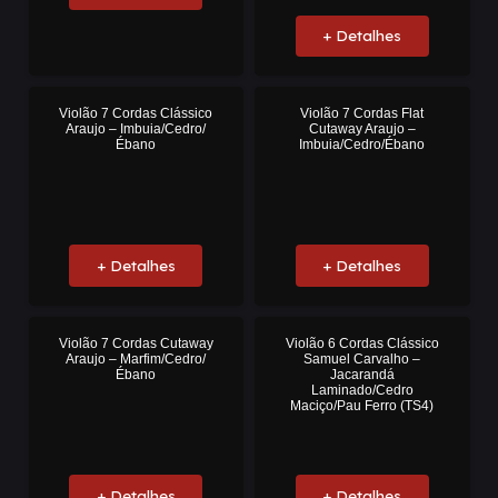
+ Detalhes
Violão 7 Cordas Clássico
Violão 7 Cordas Flat
Araujo – Imbuia/Cedro/
Cutaway Araujo –
Ébano
Imbuia/Cedro/Ébano
+ Detalhes
+ Detalhes
Violão 7 Cordas Cutaway
Violão 6 Cordas Clássico
Araujo – Marfim/Cedro/
Samuel Carvalho –
Ébano
Jacarandá
Laminado/Cedro
Maciço/Pau Ferro (TS4)
+ Detalhes
+ Detalhes